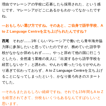
理由でマレーシアの学校に応募したら採用された、という感
じです。マレーシアがどこにあるかもわかってなかったです
ね。
―おもしろい選び方ですね。そのあと、ご自身で語学学校、A
to Z Language Centreを立ち上げられたんですね？
西尾
それが……1年くらいマレーシアで働いたら青年海外協
力隊に参加したいと思っていたのですが、務めていた語学学
校がなかなか辞められず……。やっと辞めて他の国に行こう
としたら、全然違う業種の友人に「出資するから語学学校を
経営しないか？」と誘われ、やんわり断ったつもりがやんわ
り過ぎて伝わっておらず、A to Z Language Centreを立ち上げ
ることになってしまったという、かなり後ろ向きのスタート
でした。
―それもまたおもしろい経緯ですね。それでも15年間もA to Z
を経営されてきて、分校もいくつもあるなんてすばらしいと
思います。