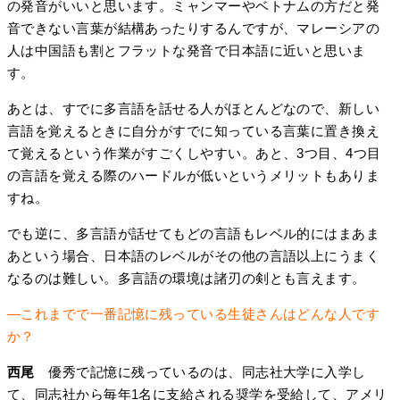
の発音がいいと思います。ミャンマーやベトナムの方だと発
音できない言葉が結構あったりするんですが、マレーシアの
人は中国語も割とフラットな発音で日本語に近いと思いま
す。
あとは、すでに多言語を話せる人がほとんどなので、新しい
言語を覚えるときに自分がすでに知っている言葉に置き換え
て覚えるという作業がすごくしやすい。あと、3つ目、4つ目
の言語を覚える際のハードルが低いというメリットもありま
すね。
でも逆に、多言語が話せてもどの言語もレベル的にはまあま
あという場合、日本語のレベルがその他の言語以上にうまく
なるのは難しい。多言語の環境は諸刃の剣とも言えます。
―これまでで一番記憶に残っている生徒さんはどんな人です
か？
西尾
優秀で記憶に残っているのは、同志社大学に入学し
て、同志社から毎年1名に支給される奨学を受給して、アメリ